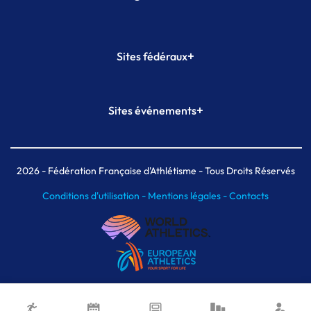
+
Sites fédéraux
SI-FFA
CALORG
+
Sites événements
Plateforme Formation
Meeting de Paris
Meeting de Paris indoor
MAIF Ekiden de Paris
2026
- Fédération Française d'Athlétisme - Tous Droits Réservés
Conditions d'utilisation -
Mentions légales -
Contacts