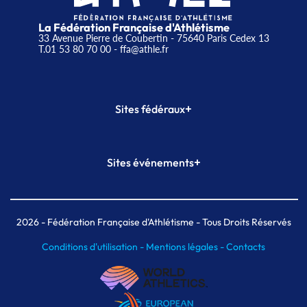
La Fédération Française d'Athlétisme
33 Avenue Pierre de Coubertin - 75640 Paris Cedex 13
T.01 53 80 70 00
- ffa@athle.fr
+
Sites fédéraux
SI-FFA
CALORG
+
Sites événements
Plateforme Formation
Meeting de Paris
Meeting de Paris indoor
MAIF Ekiden de Paris
2026
- Fédération Française d'Athlétisme - Tous Droits Réservés
Conditions d'utilisation -
Mentions légales -
Contacts