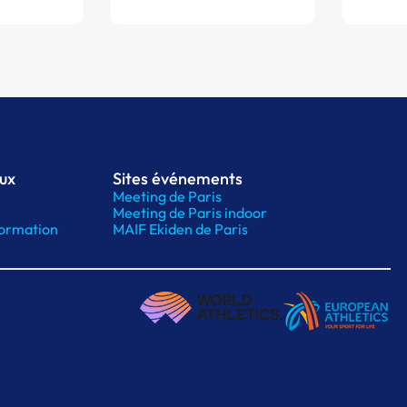
aux
Sites événements
Meeting de Paris
Meeting de Paris indoor
ormation
MAIF Ekiden de Paris