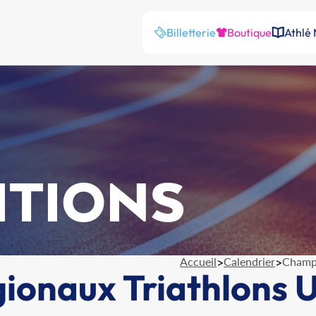
Billetterie
Boutique
Athlé
ITIONS
Accueil
>
Calendrier
>
Champi
onaux Triathlons 