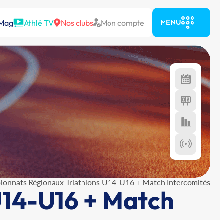
 Mag
Athlé TV
Nos clubs
Mon compte
MENU
onnats Régionaux Triathlons U14-U16 + Match Intercomités
U14-U16 + Match