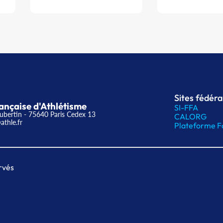
Sites fédér
ançaise d'Athlétisme
SI-FFA
ubertin - 75640 Paris Cedex 13
CALORG
athle.fr
Plateforme F
rvés