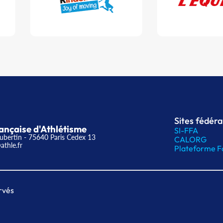
Sites fédér
ançaise d'Athlétisme
SI-FFA
ubertin - 75640 Paris Cedex 13
CALORG
athle.fr
Plateforme F
rvés