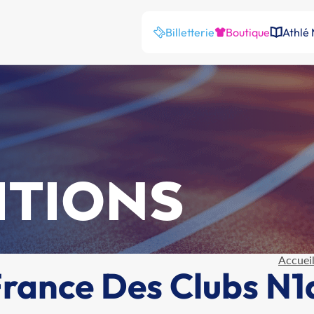
Billetterie
Boutique
Athlé
ITIONS
Accuei
ance Des Clubs N1a