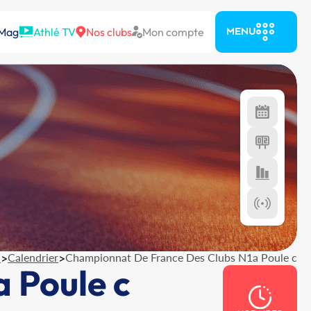
 Mag
Athlé TV
Nos clubs
Mon compte
MENU
l
>
Calendrier
>
Championnat De France Des Clubs N1a Poule c
 Poule c