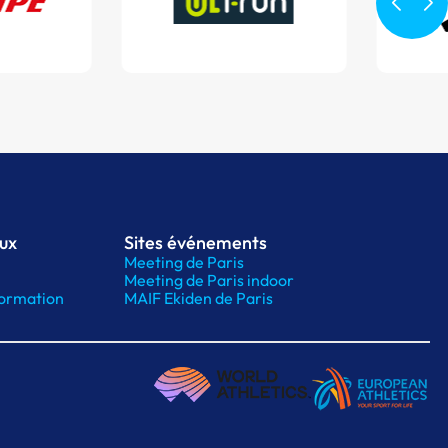
aux
Sites événements
Meeting de Paris
Meeting de Paris indoor
ormation
MAIF Ekiden de Paris