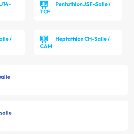
 U14-
Pentathlon JSF-Salle /
TCF
lle /
Heptathlon CH-Salle /
CAM
salle
salle