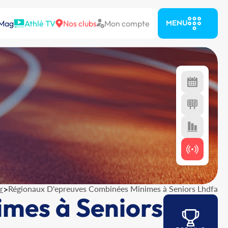
 Mag
Athlé TV
Nos clubs
Mon compte
MENU
r
>
Régionaux D'epreuves Combinées Minimes à Seniors Lhdfa
mes à Seniors