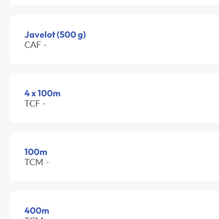
Javelot (500 g)
CAF -
4 x 100m
TCF -
100m
TCM -
400m