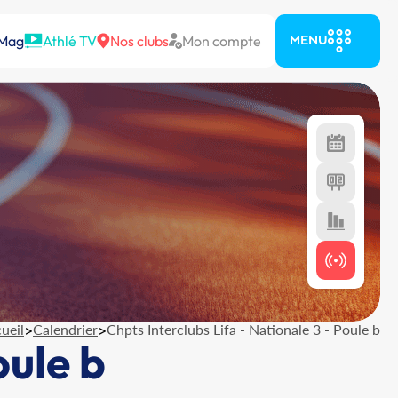
 Mag
Athlé TV
Nos clubs
Mon compte
MENU
ueil
>
Calendrier
>
Chpts Interclubs Lifa - Nationale 3 - Poule b
oule b