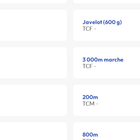
Javelot (600 g)
TCF -
3 000m marche
TCF -
200m
TCM -
800m