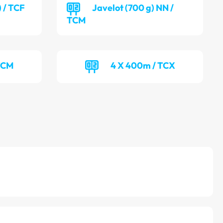
) / TCF
Javelot (700 g) NN /
TCM
TCM
4 X 400m / TCX