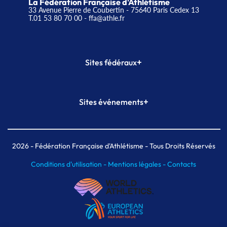
La Fédération Française d'Athlétisme
33 Avenue Pierre de Coubertin - 75640 Paris Cedex 13
T.01 53 80 70 00
- ffa@athle.fr
+
Sites fédéraux
SI-FFA
CALORG
+
Sites événements
Plateforme Formation
Meeting de Paris
Meeting de Paris indoor
MAIF Ekiden de Paris
2026
- Fédération Française d'Athlétisme - Tous Droits Réservés
Conditions d'utilisation -
Mentions légales -
Contacts