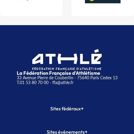
La Fédération Française d'Athlétisme
33 Avenue Pierre de Coubertin - 75640 Paris Cedex 13
T.01 53 80 70 00
- ffa@athle.fr
+
Sites fédéraux
SI-FFA
CALORG
+
Sites événements
Plateforme Formation