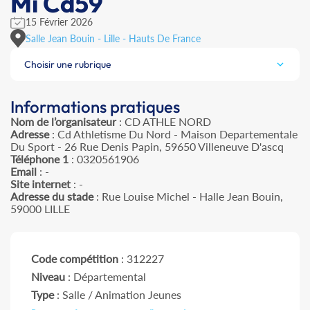
Mi Cd59
15 Février 2026
Salle Jean Bouin - Lille - Hauts De France
Choisir une rubrique
Informations pratiques
Nom de l’organisateur
: CD ATHLE NORD
Adresse
: Cd Athletisme Du Nord - Maison Departementale
Du Sport - 26 Rue Denis Papin, 59650 Villeneuve D'ascq
Téléphone 1
: 0320561906
Email
: -
Site internet
: -
Adresse du stade
: Rue Louise Michel - Halle Jean Bouin,
59000 LILLE
Code compétition
: 312227
Niveau
: Départemental
Type
: Salle / Animation Jeunes