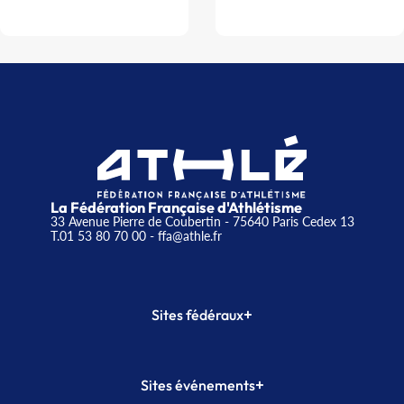
La Fédération Française d'Athlétisme
33 Avenue Pierre de Coubertin - 75640 Paris Cedex 13
T.01 53 80 70 00
- ffa@athle.fr
+
Sites fédéraux
SI-FFA
CALORG
+
Sites événements
Plateforme Formation