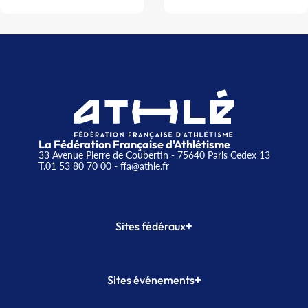
La Fédération Française d'Athlétisme
33 Avenue Pierre de Coubertin - 75640 Paris Cedex 13
T.01 53 80 70 00
- ffa@athle.fr
+
Sites fédéraux
SI-FFA
CALORG
+
Sites événements
Plateforme Formation
Meeting de Paris