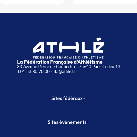
La Fédération Française d'Athlétisme
33 Avenue Pierre de Coubertin - 75640 Paris Cedex 13
T.01 53 80 70 00
- ffa@athle.fr
+
Sites fédéraux
SI-FFA
CALORG
+
Sites événements
Plateforme Formation
Meeting de Paris