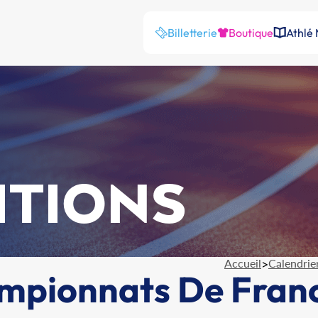
Billetterie
Boutique
Athlé
ITIONS
Accueil
>
Calendrie
ampionnats De Fran