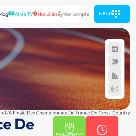
 Mag
Athlé TV
Nos clubs
Mon compte
MENU
r
>
1/4 Finale Des Championnats De France De Cross-Country
ce De
ENGAGEMENT