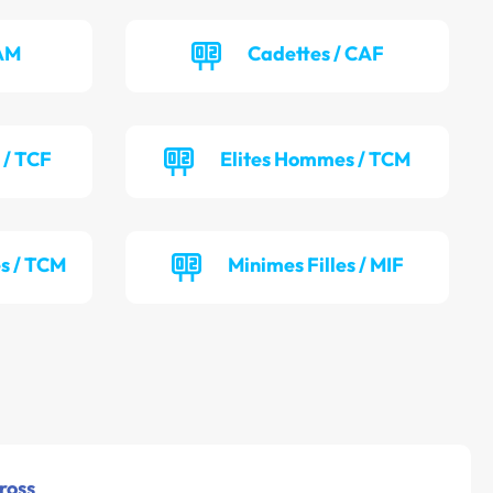
CAM
Cadettes / CAF
 / TCF
Elites Hommes / TCM
s / TCM
Minimes Filles / MIF
ross