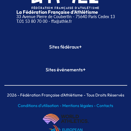
La Fédération Française d'Athlétisme
33 Avenue Pierre de Coubertin - 75640 Paris Cedex 13
T.01 53 80 70 00
- ffa@athle.fr
+
Sites fédéraux
SI-FFA
CALORG
+
Sites événements
Plateforme Formation
Meeting de Paris
Meeting de Paris indoor
MAIF Ekiden de Paris
2026
- Fédération Française d'Athlétisme - Tous Droits Réservés
Conditions d'utilisation -
Mentions légales -
Contacts