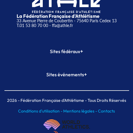
La Fédération Française d'Athlétisme
33 Avenue Pierre de Coubertin - 75640 Paris Cedex 13
T.01 53 80 70 00
- ffa@athle.fr
+
Sites fédéraux
SI-FFA
CALORG
+
Sites événements
Plateforme Formation
Meeting de Paris
Meeting de Paris indoor
MAIF Ekiden de Paris
2026
- Fédération Française d'Athlétisme - Tous Droits Réservés
Conditions d'utilisation -
Mentions légales -
Contacts