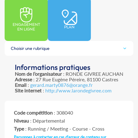
ENGAGEMENT
PLAN
EN LIGNE
Choisir une rubrique
Informations pratiques
Nom de l’organisateur
: RONDE GIVREE AUCHAN
Adresse
: 27 Rue Eugène Péreire, 81100 Castres
Email
:
gerard.marty0876@orange.fr
Site internet
:
http://www.larondegivree.com
Code compétition
: 308040
Niveau
: Départemental
Type
: Running / Meeting - Course - Cross
Personnes à contacter en cas d'erreur de contenu sur