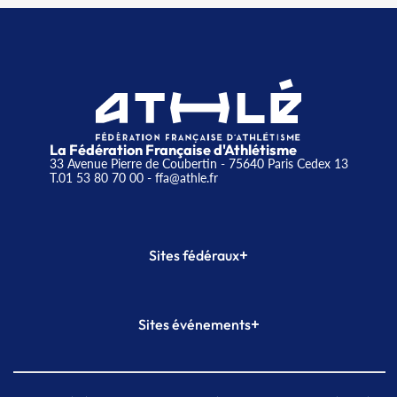
La Fédération Française d'Athlétisme
33 Avenue Pierre de Coubertin - 75640 Paris Cedex 13
T.01 53 80 70 00
- ffa@athle.fr
+
Sites fédéraux
SI-FFA
CALORG
+
Sites événements
Plateforme Formation
Meeting de Paris
Meeting de Paris indoor