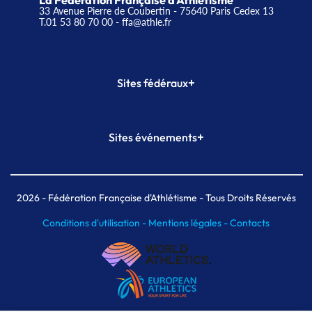
La Fédération Française d'Athlétisme
33 Avenue Pierre de Coubertin - 75640 Paris Cedex 13
T.01 53 80 70 00
- ffa@athle.fr
+
Sites fédéraux
SI-FFA
CALORG
+
Sites événements
Plateforme Formation
Meeting de Paris
Meeting de Paris indoor
MAIF Ekiden de Paris
2026
- Fédération Française d'Athlétisme - Tous Droits Réservés
Conditions d'utilisation -
Mentions légales -
Contacts