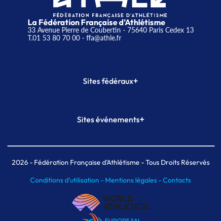
La Fédération Française d'Athlétisme
33 Avenue Pierre de Coubertin - 75640 Paris Cedex 13
T.01 53 80 70 00
- ffa@athle.fr
+
Sites fédéraux
SI-FFA
CALORG
+
Sites événements
Plateforme Formation
Meeting de Paris
Meeting de Paris indoor
MAIF Ekiden de Paris
2026
- Fédération Française d'Athlétisme - Tous Droits Réservés
Conditions d'utilisation -
Mentions légales -
Contacts