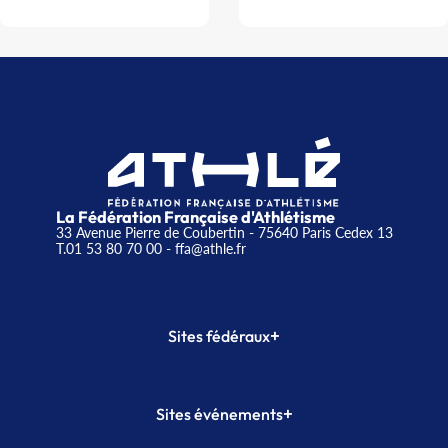
La Fédération Française d'Athlétisme
33 Avenue Pierre de Coubertin - 75640 Paris Cedex 13
T.01 53 80 70 00
- ffa@athle.fr
+
Sites fédéraux
SI-FFA
CALORG
+
Sites événements
Plateforme Formation
Meeting de Paris