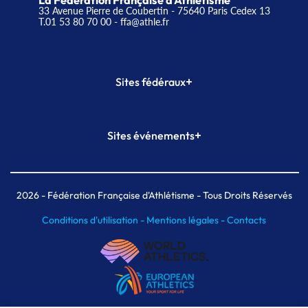
La Fédération Française d'Athlétisme
33 Avenue Pierre de Coubertin - 75640 Paris Cedex 13
T.01 53 80 70 00
- ffa@athle.fr
+
Sites fédéraux
SI-FFA
CALORG
+
Sites événements
Plateforme Formation
Meeting de Paris
Meeting de Paris indoor
MAIF Ekiden de Paris
2026
- Fédération Française d'Athlétisme - Tous Droits Réservés
Conditions d'utilisation -
Mentions légales -
Contacts