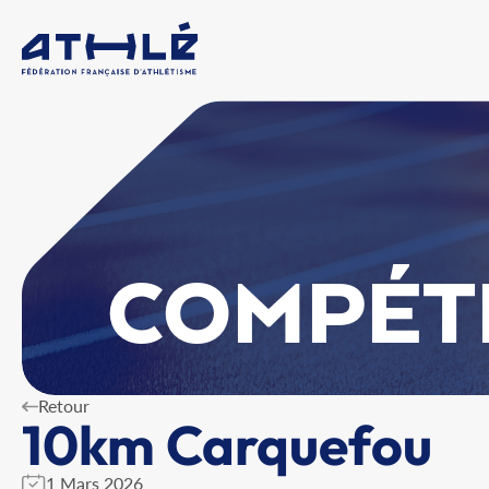
COMPÉT
Retour
10km Carquefou
1 Mars 2026