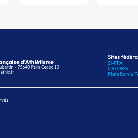
Sites fédér
ançaise d'Athlétisme
SI-FFA
ubertin - 75640 Paris Cedex 13
CALORG
athle.fr
Plateforme F
rvés