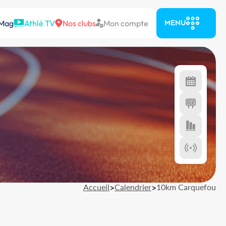
 Mag
Athlé TV
Nos clubs
Mon compte
MENU
Accueil
>
Calendrier
>
10km Carquefou