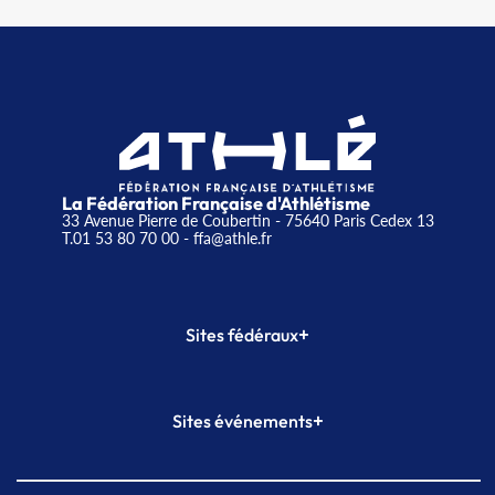
La Fédération Française d'Athlétisme
33 Avenue Pierre de Coubertin - 75640 Paris Cedex 13
T.01 53 80 70 00
- ffa@athle.fr
+
Sites fédéraux
SI-FFA
CALORG
+
Sites événements
Plateforme Formation
Meeting de Paris
Meeting de Paris indoor