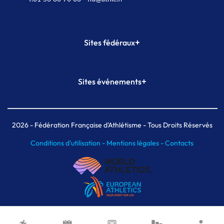
+
Sites fédéraux
SI-FFA
CALORG
+
Sites événements
Plateforme Formation
Meeting de Paris
Meeting de Paris indoor
MAIF Ekiden de Paris
2026
- Fédération Française d'Athlétisme - Tous Droits Réservés
Conditions d'utilisation -
Mentions légales -
Contacts