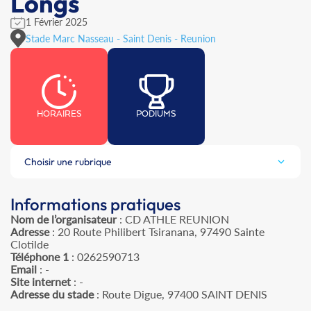
Longs
1 Février 2025
Stade Marc Nasseau - Saint Denis - Reunion
HORAIRES
PODIUMS
Choisir une rubrique
Informations pratiques
Nom de l’organisateur
: CD ATHLE REUNION
Adresse
: 20 Route Philibert Tsiranana, 97490 Sainte
Clotilde
Téléphone 1
: 0262590713
Email
: -
Site internet
: -
Adresse du stade
: Route Digue, 97400 SAINT DENIS