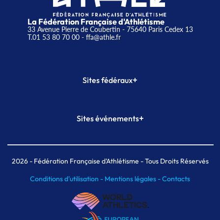
La Fédération Française d'Athlétisme
33 Avenue Pierre de Coubertin - 75640 Paris Cedex 13
T.01 53 80 70 00
- ffa@athle.fr
+
Sites fédéraux
SI-FFA
CALORG
+
Sites événements
Plateforme Formation
Meeting de Paris
Meeting de Paris indoor
MAIF Ekiden de Paris
2026
- Fédération Française d'Athlétisme - Tous Droits Réservés
Conditions d'utilisation -
Mentions légales -
Contacts