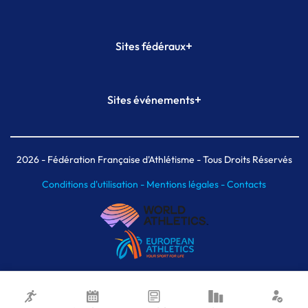
+
Sites fédéraux
SI-FFA
CALORG
+
Sites événements
Plateforme Formation
Meeting de Paris
Meeting de Paris indoor
MAIF Ekiden de Paris
2026
- Fédération Française d'Athlétisme - Tous Droits Réservés
Conditions d'utilisation -
Mentions légales -
Contacts