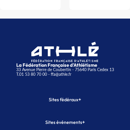
La Fédération Française d'Athlétisme
33 Avenue Pierre de Coubertin - 75640 Paris Cedex 13
T.01 53 80 70 00
- ffa@athle.fr
+
Sites fédéraux
SI-FFA
CALORG
+
Sites événements
Plateforme Formation