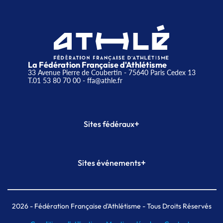
La Fédération Française d'Athlétisme
33 Avenue Pierre de Coubertin - 75640 Paris Cedex 13
T.01 53 80 70 00
- ffa@athle.fr
+
Sites fédéraux
SI-FFA
CALORG
+
Sites événements
Plateforme Formation
Meeting de Paris
Meeting de Paris indoor
MAIF Ekiden de Paris
2026
- Fédération Française d'Athlétisme - Tous Droits Réservés