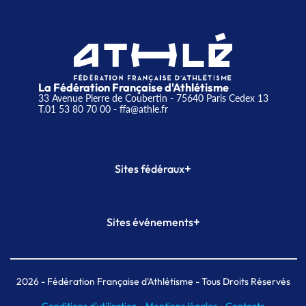
La Fédération Française d'Athlétisme
33 Avenue Pierre de Coubertin - 75640 Paris Cedex 13
T.01 53 80 70 00
- ffa@athle.fr
+
Sites fédéraux
SI-FFA
CALORG
+
Sites événements
Plateforme Formation
Meeting de Paris
Meeting de Paris indoor
MAIF Ekiden de Paris
2026
- Fédération Française d'Athlétisme - Tous Droits Réservés