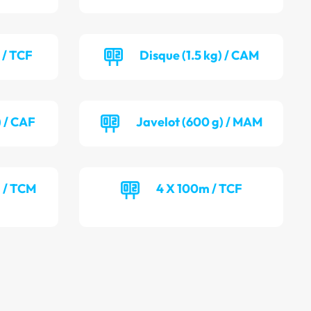
 / TCF
Disque (1.5 kg) / CAM
) / CAF
Javelot (600 g) / MAM
) / TCM
4 X 100m / TCF