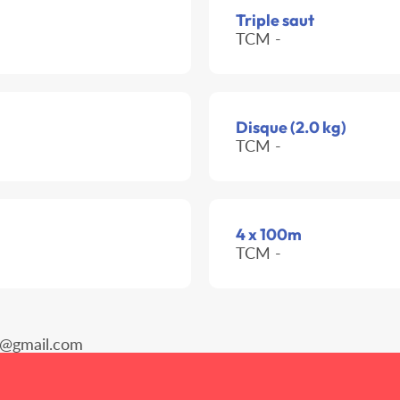
Triple saut
TCM -
Disque (2.0 kg)
TCM -
4 x 100m
TCM -
s@gmail.com