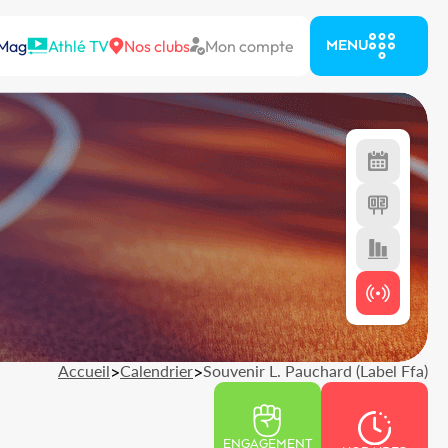
 Mag
Athlé TV
Nos clubs
Mon compte
MENU
Accueil
>
Calendrier
>
Souvenir L. Pauchard (Label Ffa)
ENGAGEMENT