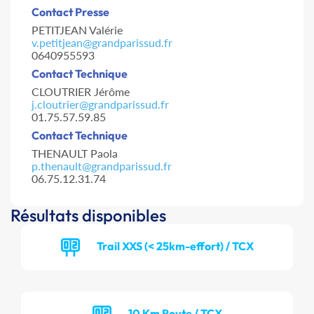
Contact Presse
PETITJEAN Valérie
v.petitjean@grandparissud.fr
0640955593
Contact Technique
CLOUTRIER Jérôme
j.cloutrier@grandparissud.fr
01.75.57.59.85
Contact Technique
THENAULT Paola
p.thenault@grandparissud.fr
06.75.12.31.74
Résultats disponibles
Trail XXS (< 25km-effort) / TCX
10 Km Route / TCX