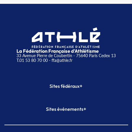
La Fédération Française d'Athlétisme
33 Avenue Pierre de Coubertin - 75640 Paris Cedex 13
T.01 53 80 70 00
- ffa@athle.fr
+
Sites fédéraux
SI-FFA
CALORG
+
Sites événements
Plateforme Formation
Meeting de Paris
Meeting de Paris indoor