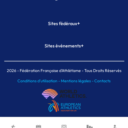
+
Sites fédéraux
SI-FFA
CALORG
+
Sites événements
Plateforme Formation
Meeting de Paris
Meeting de Paris indoor
MAIF Ekiden de Paris
2026
- Fédération Française d'Athlétisme - Tous Droits Réservés
Conditions d'utilisation -
Mentions légales -
Contacts