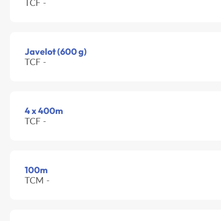
TCF -
Javelot (600 g)
TCF -
4 x 400m
TCF -
100m
TCM -