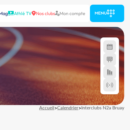
 Mag
Athlé TV
Nos clubs
Mon compte
MENU
Accueil
>
Calendrier
>
Interclubs N2a Bruay