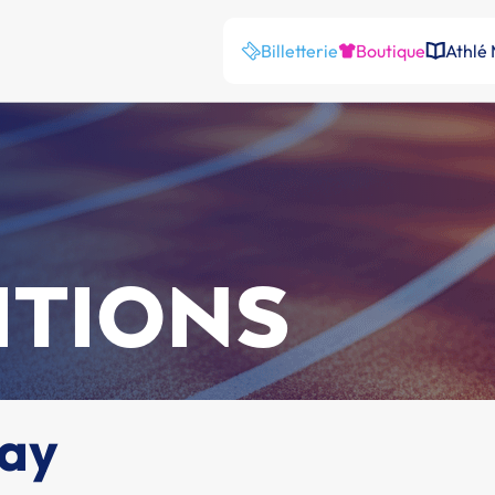
Billetterie
Boutique
Athlé
ITIONS
uay