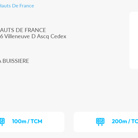
 Hauts De France
HAUTS DE FRANCE
66 Villeneuve D Ascq Cedex
A BUISSIERE
100m / TCM
200m / T