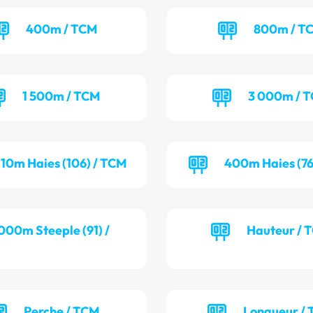
400m / TCM
800m / T
1 500m / TCM
3 000m / 
110m Haies (106) / TCM
400m Haies (76
000m Steeple (91) /
Hauteur / 
Perche / TCM
Longueur / 