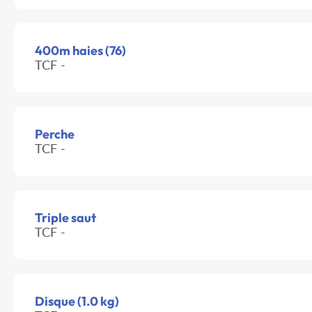
400m haies (76)
TCF -
Perche
TCF -
Triple saut
TCF -
Disque (1.0 kg)