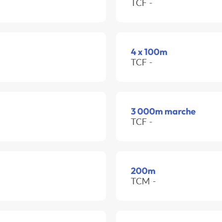
TCF -
4 x 100m
TCF -
3 000m marche
TCF -
200m
TCM -