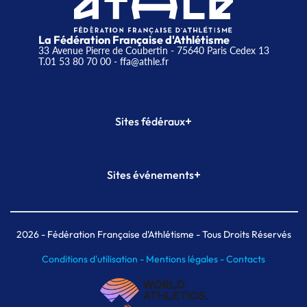
La Fédération Française d'Athlétisme
33 Avenue Pierre de Coubertin - 75640 Paris Cedex 13
T.01 53 80 70 00
- ffa@athle.fr
+
Sites fédéraux
SI-FFA
CALORG
+
Sites événements
Plateforme Formation
Meeting de Paris
Meeting de Paris indoor
MAIF Ekiden de Paris
2026
- Fédération Française d'Athlétisme - Tous Droits Réservés
Conditions d'utilisation -
Mentions légales -
Contacts