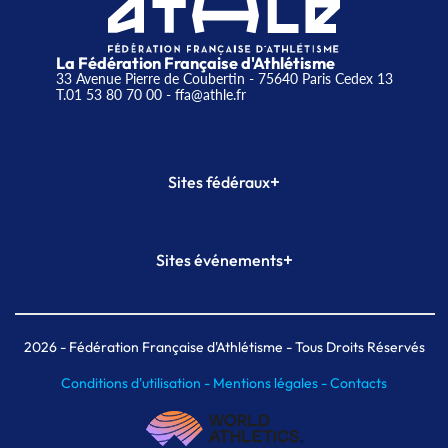
La Fédération Française d'Athlétisme
33 Avenue Pierre de Coubertin - 75640 Paris Cedex 13
T.01 53 80 70 00
- ffa@athle.fr
+
Sites fédéraux
SI-FFA
CALORG
+
Sites événements
Plateforme Formation
Meeting de Paris
Meeting de Paris indoor
MAIF Ekiden de Paris
2026
- Fédération Française d'Athlétisme - Tous Droits Réservés
Conditions d'utilisation -
Mentions légales -
Contacts