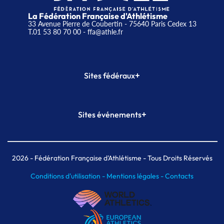
La Fédération Française d'Athlétisme
33 Avenue Pierre de Coubertin - 75640 Paris Cedex 13
T.01 53 80 70 00
- ffa@athle.fr
+
Sites fédéraux
SI-FFA
CALORG
+
Sites événements
Plateforme Formation
Meeting de Paris
Meeting de Paris indoor
MAIF Ekiden de Paris
2026
- Fédération Française d'Athlétisme - Tous Droits Réservés
Conditions d'utilisation -
Mentions légales -
Contacts