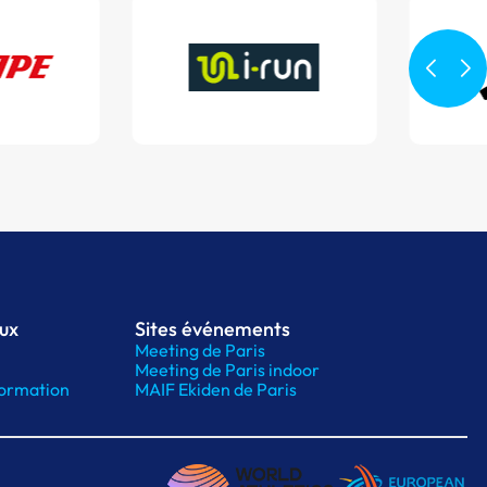
aux
Sites événements
Meeting de Paris
Meeting de Paris indoor
ormation
MAIF Ekiden de Paris