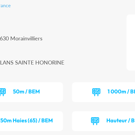
rance
630 Morainvilliers
ONFLANS SAINTE HONORINE
50m / BEM
1 000m / B
50m Haies (65) / BEM
Hauteur / 