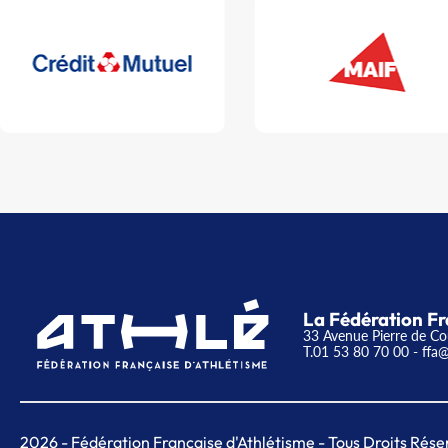
La Fédération Fr
33 Avenue Pierre de Co
T.01 53 80 70 00
- ffa@
2026
- Fédération Française d'Athlétisme - Tous Droits Rése