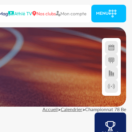
 Mag
Athlé TV
Nos clubs
Mon compte
MENU
Accueil
>
Calendrier
>
Championnat 78 Be