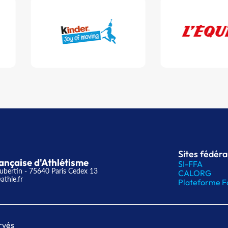
Sites fédér
ançaise d'Athlétisme
SI-FFA
ubertin - 75640 Paris Cedex 13
CALORG
athle.fr
Plateforme F
rvés