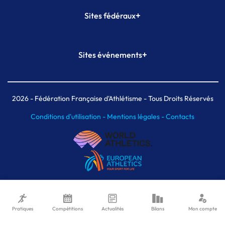
+
Sites fédéraux
SI-FFA
CALORG
+
Sites événements
Plateforme Formation
Meeting de Paris
Meeting de Paris indoor
MAIF Ekiden de Paris
2026
- Fédération Française d'Athlétisme - Tous Droits Réservés
Conditions d'utilisation -
Mentions légales -
Contacts
Pratiques
Compétitions
Actualités
Bilans
Mon compte