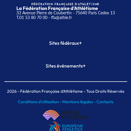
La Fédération Française d'Athlétisme
33 Avenue Pierre de Coubertin - 75640 Paris Cedex 13
T.01 53 80 70 00
- ffa@athle.fr
+
Sites fédéraux
SI-FFA
CALORG
+
Sites événements
Plateforme Formation
Meeting de Paris
Meeting de Paris indoor
MAIF Ekiden de Paris
2026
- Fédération Française d'Athlétisme - Tous Droits Réservés
Conditions d'utilisation -
Mentions légales -
Contacts