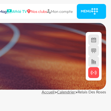
 Mag
Athlé TV
Nos clubs
Mon compte
MENU
Accueil
>
Calendrier
>
Relais Des Roses