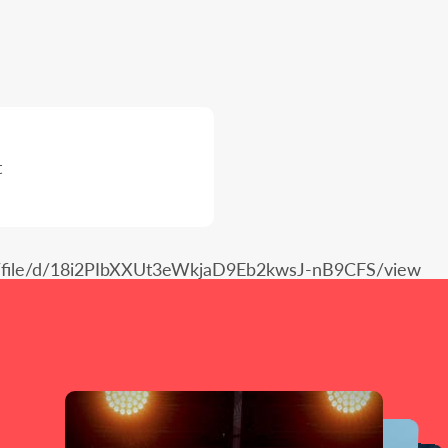
t
.com/file/d/18i2PIbXXUt3eWkjaD9Eb2kwsJ-nB9CFS/view