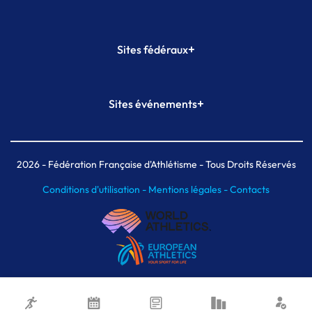
+
Sites fédéraux
SI-FFA
CALORG
+
Sites événements
Plateforme Formation
Meeting de Paris
Meeting de Paris indoor
MAIF Ekiden de Paris
2026
- Fédération Française d'Athlétisme - Tous Droits Réservés
Conditions d'utilisation -
Mentions légales -
Contacts