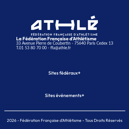
La Fédération Française d'Athlétisme
33 Avenue Pierre de Coubertin - 75640 Paris Cedex 13
T.01 53 80 70 00
- ffa@athle.fr
+
Sites fédéraux
SI-FFA
CALORG
+
Sites événements
Plateforme Formation
Meeting de Paris
Meeting de Paris indoor
MAIF Ekiden de Paris
2026
- Fédération Française d'Athlétisme - Tous Droits Réservés