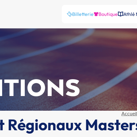
Billetterie
Boutique
Athlé
ITIONS
Accuei
t Régionaux Master