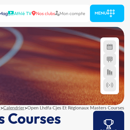
 Mag
Athlé TV
Nos clubs
Mon compte
MENU
l
>
Calendrier
>
Open Lhdfa Cjes Et Régionaux Masters Courses
s Courses