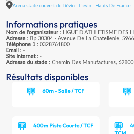
Arena stade couvert de Liévin - Lievin - Hauts De France
Informations pratiques
Nom de l’organisateur
: LIGUE D'ATHLETISME DES 
Adresse
: Bp 30304 - Avenue De La Chatellenie, 596
Téléphone 1
: 0328761800
Email
: -
Site internet
: -
Adresse du stade
: Chemin Des Manufactures, 62800
Résultats disponibles
60m - Salle / TCF
400m Piste Courte / TCF
4
TCM