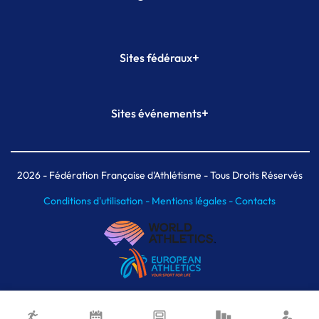
+
Sites fédéraux
SI-FFA
CALORG
+
Sites événements
Plateforme Formation
Meeting de Paris
Meeting de Paris indoor
MAIF Ekiden de Paris
2026
- Fédération Française d'Athlétisme - Tous Droits Réservés
Conditions d'utilisation -
Mentions légales -
Contacts