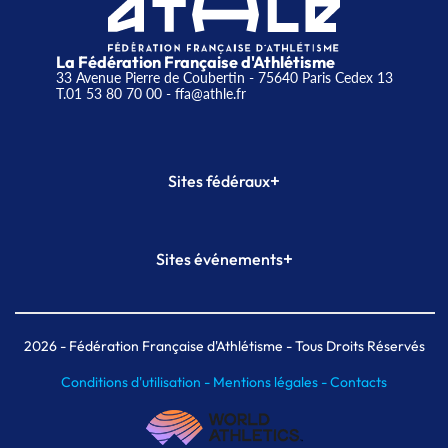
La Fédération Française d'Athlétisme
33 Avenue Pierre de Coubertin - 75640 Paris Cedex 13
T.01 53 80 70 00
- ffa@athle.fr
+
Sites fédéraux
SI-FFA
CALORG
+
Sites événements
Plateforme Formation
Meeting de Paris
Meeting de Paris indoor
MAIF Ekiden de Paris
2026
- Fédération Française d'Athlétisme - Tous Droits Réservés
Conditions d'utilisation -
Mentions légales -
Contacts