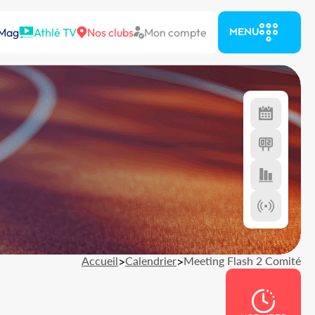
 Mag
Athlé TV
Nos clubs
Mon compte
MENU
Accueil
>
Calendrier
>
Meeting Flash 2 Comité