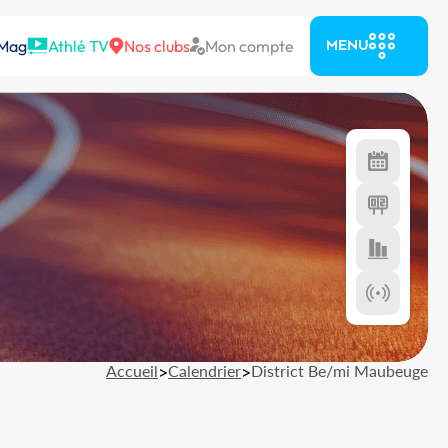
 Mag
Athlé TV
Nos clubs
Mon compte
MENU
Accueil
>
Calendrier
>
District Be/mi Maubeuge