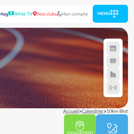
 Mag
Athlé TV
Nos clubs
Mon compte
MENU
Accueil
>
Calendrier
>
10km Blot
ENGAGEMENT