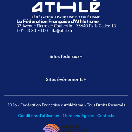
La Fédération Française d'Athlétisme
33 Avenue Pierre de Coubertin - 75640 Paris Cedex 13
T.01 53 80 70 00
- ffa@athle.fr
+
Sites fédéraux
SI-FFA
CALORG
+
Sites événements
Plateforme Formation
Meeting de Paris
Meeting de Paris indoor
MAIF Ekiden de Paris
2026
- Fédération Française d'Athlétisme - Tous Droits Réservés
Conditions d'utilisation -
Mentions légales -
Contacts