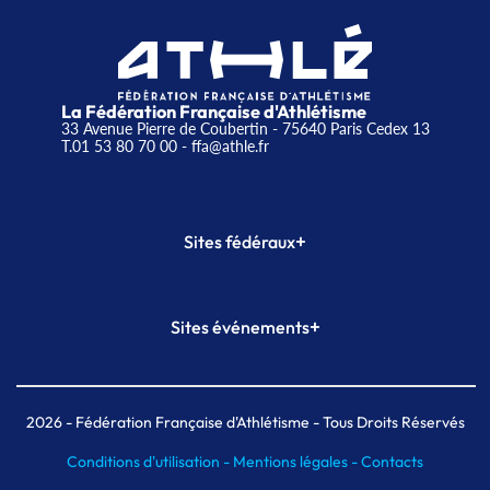
La Fédération Française d'Athlétisme
33 Avenue Pierre de Coubertin - 75640 Paris Cedex 13
T.01 53 80 70 00
- ffa@athle.fr
+
Sites fédéraux
SI-FFA
CALORG
+
Sites événements
Plateforme Formation
Meeting de Paris
Meeting de Paris indoor
MAIF Ekiden de Paris
2026
- Fédération Française d'Athlétisme - Tous Droits Réservés
Conditions d'utilisation -
Mentions légales -
Contacts