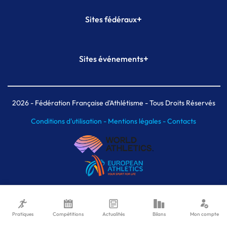
+
Sites fédéraux
SI-FFA
CALORG
+
Sites événements
Plateforme Formation
Meeting de Paris
Meeting de Paris indoor
MAIF Ekiden de Paris
2026
- Fédération Française d'Athlétisme - Tous Droits Réservés
Conditions d'utilisation -
Mentions légales -
Contacts
Pratiques
Compétitions
Actualités
Bilans
Mon compte